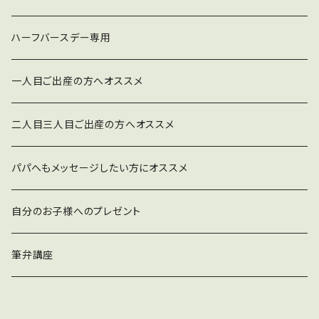
ブルー系コサージュ
ハーフバースデー専用
イエロー系コサージュ
一人目ご出産の方へオススメ
二人目三人目ご出産の方へオススメ
パパへもメッセージしたい方にオススメ
自分のお子様へのプレゼント
筆弁講座